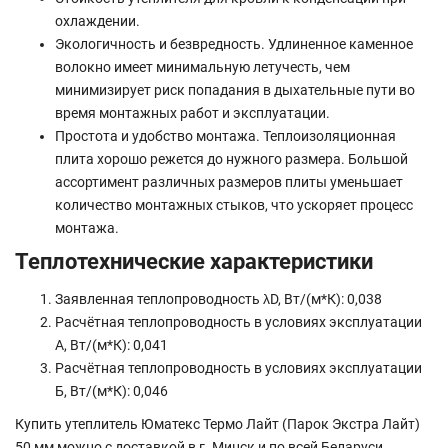
охлаждении.
Экологичность и безвредность. Удлиненное каменное
волокно имеет минимальную летучесть, чем
минимизирует риск попадания в дыхательные пути во
время монтажных работ и эксплуатации.
Простота и удобство монтажа. Теплоизоляционная
плита хорошо режется до нужного размера. Большой
ассортимент различных размеров плиты уменьшает
количество монтажных стыков, что ускоряет процесс
монтажа.
Теплотехнические характеристики
Заявленная теплопроводность λD, Вт/(м*К): 0,038
Расчётная теплопроводность в условиях эксплуатации
А, Вт/(м*К): 0,041
Расчётная теплопроводность в условиях эксплуатации
Б, Вт/(м*К): 0,046
Купить утеплитель Юматекс Термо Лайт (Парок Экстра Лайт)
50 мм можно с доставкой в г. Минск и по всей Беларуси.