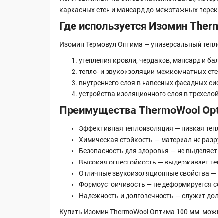
каркасных стен и мансард до межэтажных перек
Где используется Изомин The
Изомин Термовул Оптима — универсальный тепл
утепления кровли, чердаков, мансард и ба
тепло- и звукоизоляции межкомнатных стен
внутреннего слоя в навесных фасадных си
устройства изоляционного слоя в трехслойн
Преимущества ThermoWool Op
Эффективная теплоизоляция — низкая тепл
Химическая стойкость — материал не разр
Безопасность для здоровья — не выделяет
Высокая огнестойкость — выдерживает тем
Отличные звукоизоляционные свойства — 
Формоустойчивость — не деформируется со
Надежность и долговечность — служит долг
Купить Изомин ThermoWool Оптима 100 мм. можно