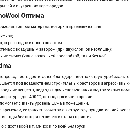
рытий и внутренних перегородок.
rmoWool Оптима
оизоляционный материал, который применяется для:
лконов;
, перегородок и полов по лагам;
стемах с воздушным зазором (при двухслойной изоляции);
ых стенах (как с воздушной прослойкой, так и без неё).
tima
опроводность достигается благодаря плотной структуре базальто
ушается под воздействием строительных растворов и агрессивных 
 вредных веществ, подходит для использования внутри жилых пом
пературы до +400 °C, не поддерживает горение.
помогает снизить уровень шума в помещении.
 временем, сохраняет геометрию и структуру при длительной эксп
ие годы без потери технических характеристик.
 с доставкой в г. Минск и по всей Беларуси.