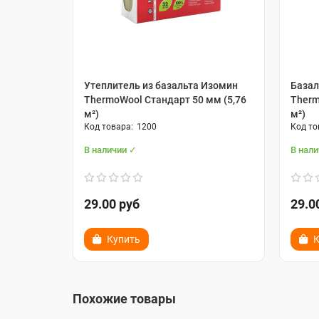
Утеплитель из базальта Изомин
Базал
ThermoWool Стандарт 50 мм (5,76
Therm
м²)
м²)
1200
В наличии ✓
В нал
29.00 руб
29.0
Купить
К
Похожие товары