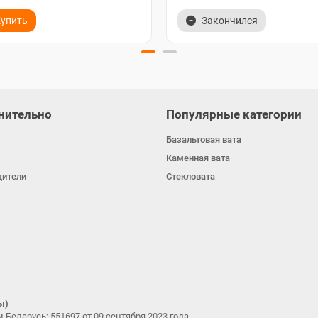
упить
Закончился
нительно
Популярные категории
Базальтовая вата
Каменная вата
дители
Стекловата
ы)
Беларусь: 551697 от 09 сентября 2023 года.