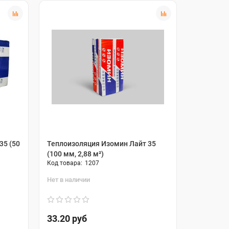
35 (50
Теплоизоляция Изомин Лайт 35
Рулонный
(100 мм, 2,88 м²)
35 QN 150
1207
Нет в наличии
В наличии
33.20 руб
85.00 р