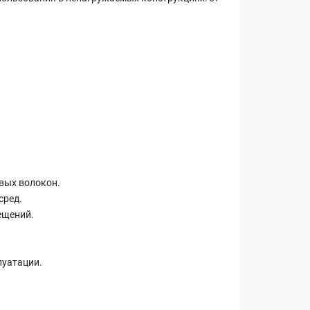
вых волокон.
сред.
ещений.
луатации.