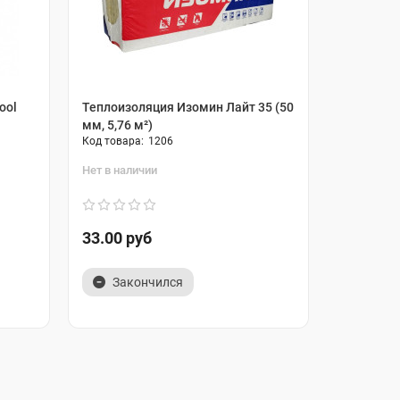
ool
Теплоизоляция Изомин Лайт 35 (50
Теплоизо
мм, 5,76 м²)
(100 мм, 2
1206
Нет в наличии
Нет в нали
33.00 руб
33.20 р
Закончился
Зако