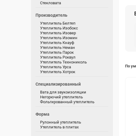
Стекловата
Производитель
Утеплитель Белтеп
Утеплитель Изобокс
Утеплитель Изовер
Утеплитель Изомин
Утеплитель Кнауф
Утеплитель Неман
Утеплитель Парок
Утеплитель Роквул
Утеплитель Технониколь
По у
Утеплитель Урса
Утеплитель Хотрок
Специализированный
Вата для звукоизоляции
Негорючий утеплитель
Фольгированный утеплитель
Форма
Рулонный утеплитель
Утеплитель в плитах