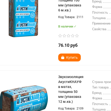
толщина 100
Бренд
мм (упаковка
Форма
6 м.кв.)
Плотность
2111
Толщина
Применение
В наличии ✓
Свойства
76.10 руб
Купить
Звукоизоляция
АкустиКНАУФ
Страна прои
в матах,
Тип товара
толщина 50
Бренд
мм (упаковка
Форма
12 м.кв.)
Плотность
2109
Толщина