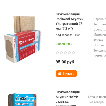
Звукоизоляция
Rockwool Акустик
Страна 
Ультратонкий 27
Тип това
мм (7,2 м²)
Бренд
Материа
1102
Форма
В наличии ✓
Плотнос
Толщин
Примене
95.00 руб
Купить
Звукоизоляция
АкустиКНАУФ
Страна прои
в матах,
Тип товара