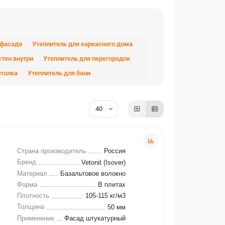
 фасада
Утеплитель для каркасного дома
стен внутри
Утеплитель для перегородок
отолка
Утеплитель для бани
Страна производитель
Россия
Бренд
Vetonit (Isover)
Материал
Базальтовое волокно
Форма
В плитах
Плотность
105-115 кг/м3
Толщина
50 мм
Применение
Фасад штукатурный