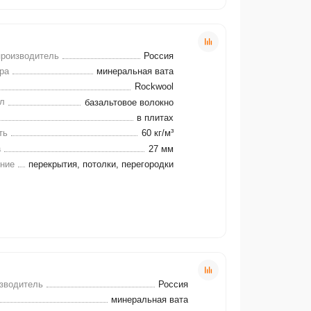
производитель
Россия
ра
минеральная вата
Rockwool
л
базальтовое волокно
в плитах
ть
60 кг/м³
а
27 мм
ние
перекрытия, потолки, перегородки
зводитель
Россия
минеральная вата