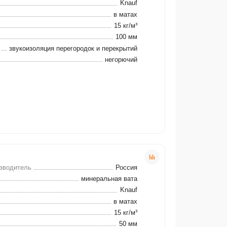
Knauf
в матах
15 кг/м³
100 мм
звукоизоляция перегородок и перекрытий
негорючий
зводитель
Россия
минеральная вата
Knauf
в матах
15 кг/м³
50 мм